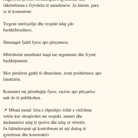
shkëmbimin e frytshëm të mendimeve. Ju lutemi, para
se të komentoni:
Tregoni mirësjellje dhe respekt ndaj çdo
bashkëbiseduesi.
Shmangni fjalët fyese apo përçmuese.
Mbështetni mendimet tuaja me argumente dhe frymë
bashkëpunimi.
Mos përdorni gjuhë të dhunshme, ironi poshtëruese apo
fanatizëm.
Komentet me përmbajtje fyese, raciste apo përçarëse
nuk do të publikohen.
📌 Mbani mend: liria e shprehjes është e vlefshme
vetëm kur shoqërohet me respekt, maturi dhe
dashamirësi ndaj të tjerëve dhe ndaj së vërtetës.
Ju falënderojmë që kontribuoni në një dialog të
qytetëruar dhe konstruktiv