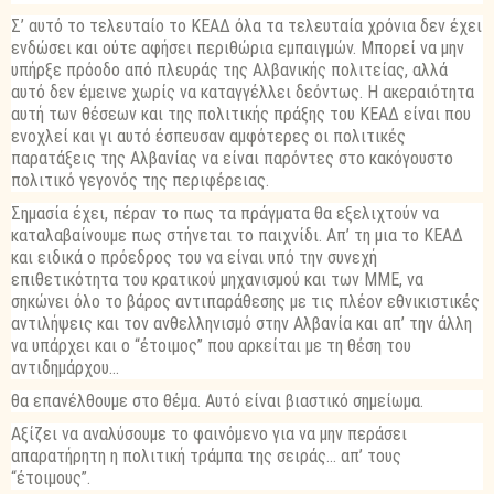
Σ’ αυτό το τελευταίο το ΚΕΑΔ όλα τα τελευταία χρόνια δεν έχει
ενδώσει και ούτε αφήσει περιθώρια εμπαιγμών. Μπορεί να μην
υπήρξε πρόοδο από πλευράς της Αλβανικής πολιτείας, αλλά
αυτό δεν έμεινε χωρίς να καταγγέλλει δεόντως. Η ακεραιότητα
αυτή των θέσεων και της πολιτικής πράξης του ΚΕΑΔ είναι που
ενοχλεί και γι αυτό έσπευσαν αμφότερες οι πολιτικές
παρατάξεις της Αλβανίας να είναι παρόντες στο κακόγουστο
πολιτικό γεγονός της περιφέρειας.
Σημασία έχει, πέραν το πως τα πράγματα θα εξελιχτούν να
καταλαβαίνουμε πως στήνεται το παιχνίδι. Απ’ τη μια το ΚΕΑΔ
και ειδικά ο πρόεδρος του να είναι υπό την συνεχή
επιθετικότητα του κρατικού μηχανισμού και των ΜΜΕ, να
σηκώνει όλο το βάρος αντιπαράθεσης με τις πλέον εθνικιστικές
αντιλήψεις και τον ανθελληνισμό στην Αλβανία και απ’ την άλλη
να υπάρχει και ο “έτοιμος” που αρκείται με τη θέση του
αντιδημάρχου…
θα επανέλθουμε στο θέμα. Αυτό είναι βιαστικό σημείωμα.
Αξίζει να αναλύσουμε το φαινόμενο για να μην περάσει
απαρατήρητη η πολιτική τράμπα της σειράς… απ’ τους
“έτοιμους”.