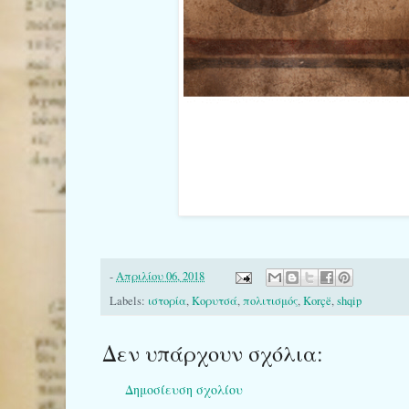
-
Απριλίου 06, 2018
Labels:
ιστορία
,
Κορυτσά
,
πολιτισμός
,
Korçë
,
shqip
Δεν υπάρχουν σχόλια:
Δημοσίευση σχολίου