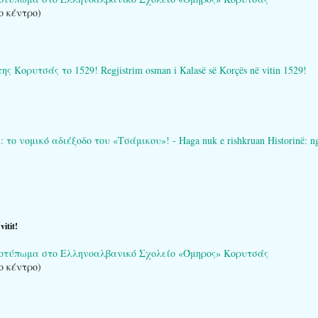
ο κέντρο)
ορυτσάς το 1529! Regjistrim osman i Kalasë së Korçës në vitin 1529!
 νομικό αδιέξοδο του «Τσάμικου»! - Haga nuk e rishkruan Historinë: ngërç
itit!
ποτύπωμα στο Ελληνοαλβανικό Σχολείο «Όμηρος» Κορυτσάς
ο κέντρο)