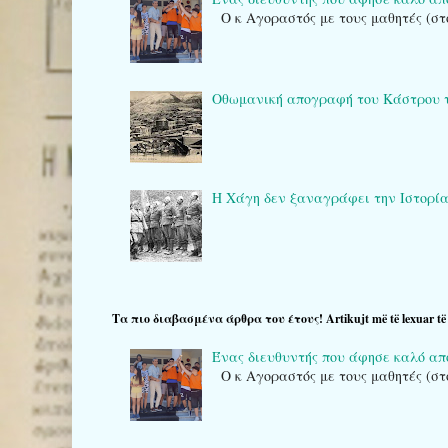
Ο κ Αγοραστός με τους μαθητές (στ
Οθωμανική απογραφή του Κάστρου της Κ
Η Χάγη δεν ξαναγράφει την Ιστορία: το
Τα πιο διαβασμένα άρθρα του έτους! Artikujt më të lexuar të v
Ένας διευθυντής που άφησε καλό α
Ο κ Αγοραστός με τους μαθητές (στ