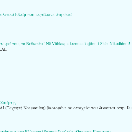
πολιτικό Ισλάμ που μεγάλωνε στη σκιά
ειρά του, το Βυθκούκι! Në Vithkuq u kremtua kujtimi i Shën Nikodhimit!
O.AL
 Σπάρτης
AI (Τεχνητή Νοημοσύνη) βασισμένη σε στοιχεία που δίνονται στην Ιλ
ποτύπωμα στο Ελληνοαλβανικό Σχολείο «Όμηρος» Κορυτσάς