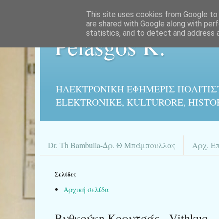
This site uses cookies from Google to d
are shared with Google along with perf
statistics, and to detect and address 
Pelasgos K.
ΗΛΕΚΤΡΟΝΙΚΉ ΕΦΗΜΕΡΙΣ ΠΟΛΙΤΙΣ
ELEKTRONIKE, KULTURORE, HISTO
Dr. Th Bambulla-Δρ. Θ Μπάμπουλλας
Αρχ. Ε
Σελίδες
Αρχική σελίδα
Βυθκούκη Κορυτσάς - Vithkuq