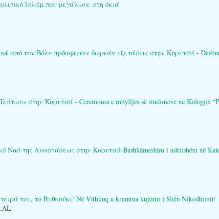
πολιτικό Ισλάμ που μεγάλωνε στη σκιά
ί από τον Βόλο πρόσφεραν δωρεάν εξετάσεις στην Κορυτσά - Dashuria që 
των» στην Κορυτσά - Ceremonia e mbylljes së studimeve në Kolegjin “Pl
Ναό της Αναστάσεως στην Κορυτσά-Bashkëmeshim i ndritshëm në Katedral
ειρά του, το Βυθκούκι! Në Vithkuq u kremtua kujtimi i Shën Nikodhimit!
O.AL