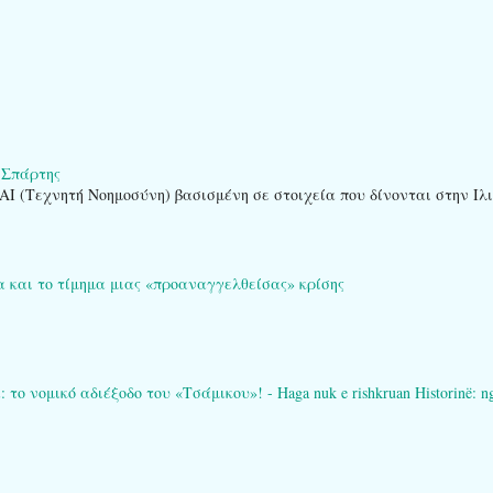
 Σπάρτης
AI (Τεχνητή Νοημοσύνη) βασισμένη σε στοιχεία που δίνονται στην Ιλ
α και το τίμημα μιας «προαναγγελθείσας» κρίσης
 νομικό αδιέξοδο του «Τσάμικου»! - Haga nuk e rishkruan Historinë: ngërç