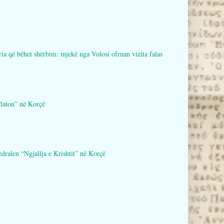
bëhet shërbim: mjekë nga Volosi ofruan vizita falas
aton” në Korçë
en “Ngjallja e Krishtit” në Korçë