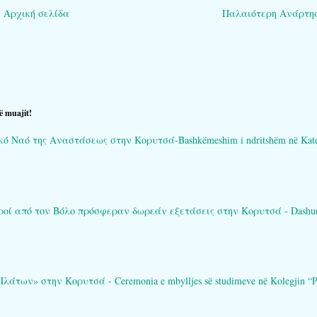
Αρχική σελίδα
Παλαιότερη Ανάρτη
ë muajit!
Ναό της Αναστάσεως στην Κορυτσά-Bashkëmeshim i ndritshëm në Katedral
ί από τον Βόλο πρόσφεραν δωρεάν εξετάσεις στην Κορυτσά - Dashuria që 
των» στην Κορυτσά - Ceremonia e mbylljes së studimeve në Kolegjin “Pl