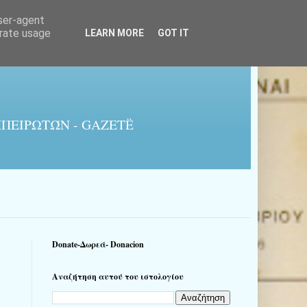
user-agent
erate usage
LEARN MORE
GOT IT
ΠΕΙΡΩΤΏΝ - GAZETË
Donate-Δωρεά- Donacion
Αναζήτηση αυτού του ιστολογίου