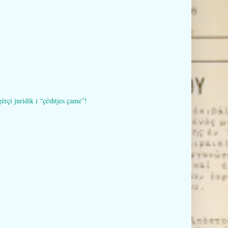
i juridik i “çështjes çame”!