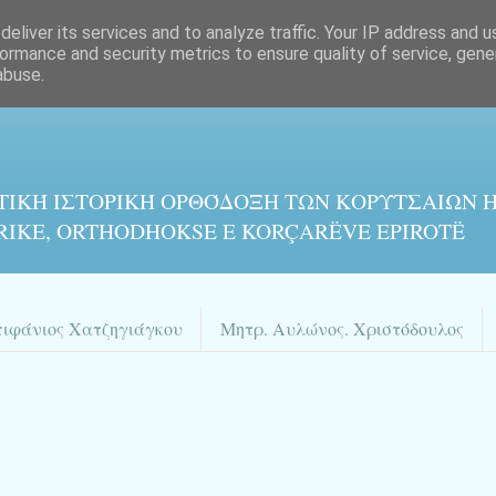
eliver its services and to analyze traffic. Your IP address and 
ormance and security metrics to ensure quality of service, gen
abuse.
ΤΙΚΉ ΙΣΤΟΡΙΚΉ ΟΡΘΌΔΟΞΗ ΤΩΝ ΚΟΡΥΤΣΑΙΩΝ Η
RIKE, ORTHODHOKSE E KORÇARËVE EPIROTË
πιφάνιος Χατζηγιάγκου
Μητρ. Αυλώνος. Χριστόδουλος