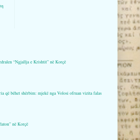
ση
en “Ngjallja e Krishtit” në Korçë
bëhet shërbim: mjekë nga Volosi ofruan vizita falas
aton” në Korçë