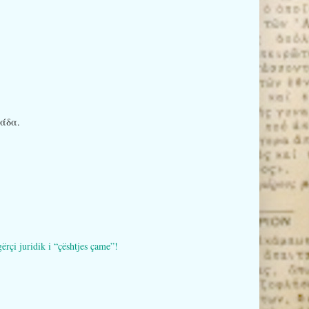
ιάδα.
i juridik i “çështjes çame”!