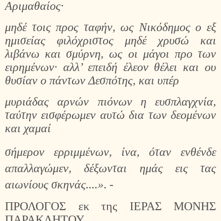
Αριμαθαίος·
μηδέ τοις προς ταφήν, ως Νικόδημος ο εξ
ημισείας φιλόχριστος μηδέ χρυσώ και
λιβάνω και σμύρνη, ως οι μάγοι προ των
ειρημένων· αλλ’ επειδή έλεον θέλει και ου
θυσίαν ο πάντων Δεσπότης, και υπέρ
μυριάδας αρνών πιόνων η ευσπλαγχνία,
ταύτην εισφέρωμεν αυτώ δια των δεομένων
και χαμαί
σήμερον ερριμμένων, ίνα, όταν ενθένδε
απαλλαγώμεν, δέξωνται ημάς εις τας
αιωνίους σκηνάς....»
. -
ΠΡΟΛΟΓΟΣ εκ της ΙΕΡΑΣ ΜΟΝΗΣ
ΠΑΡΑΚΛΗΤΟΥ