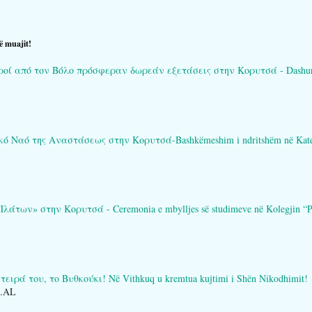
ë muajit!
ί από τον Βόλο πρόσφεραν δωρεάν εξετάσεις στην Κορυτσά - Dashuria që 
Ναό της Αναστάσεως στην Κορυτσά-Bashkëmeshim i ndritshëm në Katedral
των» στην Κορυτσά - Ceremonia e mbylljes së studimeve në Kolegjin “Pl
ειρά του, το Βυθκούκι! Në Vithkuq u kremtua kujtimi i Shën Nikodhimit!
O.AL