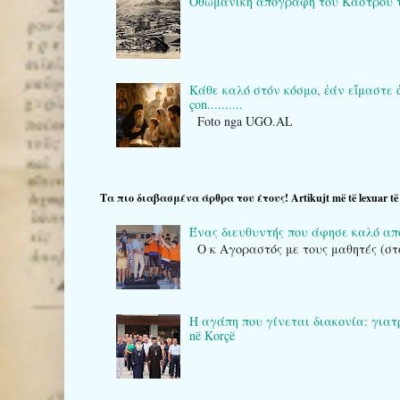
Οθωμανική απογραφή του Κάστρου της Κ
Κάθε καλό στόν κόσμο, ἐάν εἴμαστε ἀρκε
çon..........
Foto nga UGO.AL
Τα πιο διαβασμένα άρθρα του έτους! Artikujt më të lexuar të v
Ένας διευθυντής που άφησε καλό α
Ο κ Αγοραστός με τους μαθητές (στ
Η αγάπη που γίνεται διακονία: γιατρο
në Korçë