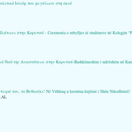
πολιτικό Ισλάμ που μεγάλωνε στη σκιά
των» στην Κορυτσά - Ceremonia e mbylljes së studimeve në Kolegjin “Pl
Ναό της Αναστάσεως στην Κορυτσά-Bashkëmeshim i ndritshëm në Katedral
ειρά του, το Βυθκούκι! Në Vithkuq u kremtua kujtimi i Shën Nikodhimit!
O.AL