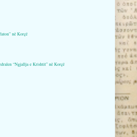
aton” në Korçë
en “Ngjallja e Krishtit” në Korçë