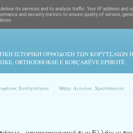
eliver its services and to analyze traffic. Your IP address and 
ormance and security metrics to ensure quality of service, gen
abuse.
ΤΙΚΉ ΙΣΤΟΡΙΚΉ ΟΡΘΌΔΟΞΗ ΤΩΝ ΚΟΡΥΤΣΑΙΩΝ Η
RIKE, ORTHODHOKSE E KORÇARËVE EPIROTË
πιφάνιος Χατζηγιάγκου
Μητρ. Αυλώνος. Χριστόδουλος
εξετάσεις - μηχανογραφικό των Ελλήνων το