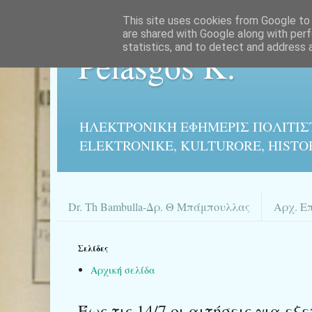
This site uses cookies from Google to d
are shared with Google along with perf
statistics, and to detect and address 
Pelasgos K.
ΗΛΕΚΤΡΟΝΙΚΉ ΕΦΗΜΕΡΙΣ ΠΟΛΙΤΙΣ
ELEKTRONIKE, KULTURORE, HISTO
Dr. Th Bambulla-Δρ. Θ Μπάμπουλλας
Αρχ. Ε
Σελίδες
Αρχική σελίδα
Έως τις 14/7 οι αιτήσεις για 