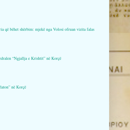
bëhet shërbim: mjekë nga Volosi ofruan vizita falas
en “Ngjallja e Krishtit” në Korçë
aton” në Korçë