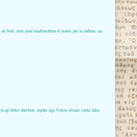
botë, nëse jemi mjaftueshëm të matur për ta dalluar, na
bëhet shërbim: mjekë nga Volosi ofruan vizita falas