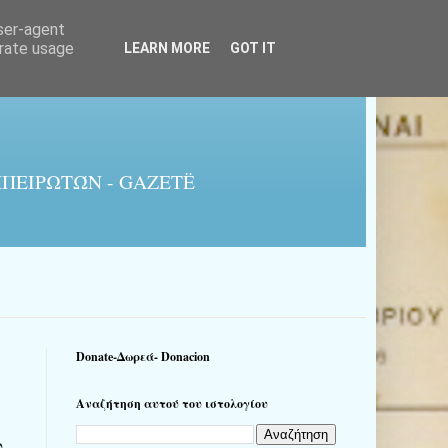
user-agent
erate usage
LEARN MORE
GOT IT
ΠΕΙΡΩΤΏΝ - GAZETË
Donate-Δωρεά- Donacion
Αναζήτηση αυτού του ιστολογίου
υ