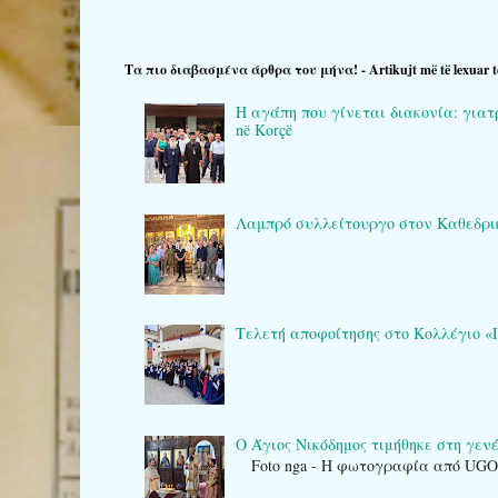
Τα πιο διαβασμένα άρθρα του μήνα! - Artikujt më të lexuar t
Η αγάπη που γίνεται διακονία: γιατρο
në Korçë
Λαμπρό συλλείτουργο στον Καθεδρικό 
Τελετή αποφοίτησης στο Κολλέγιο «Πλά
Ο Άγιος Νικόδημος τιμήθηκε στη γενέτ
Foto nga - Η φωτογραφία από UG