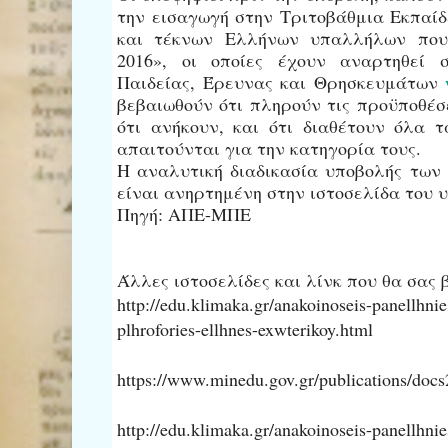
την εισαγωγή στην Τριτοβάθμια Εκπαί
και τέκνων Ελλήνων υπαλλήλων που 
2016», οι οποίες έχουν αναρτηθεί 
Παιδείας, Έρευνας και Θρησκευμάτων
βεβαιωθούν ότι πληρούν τις προϋποθέσ
ότι ανήκουν, και ότι διαθέτουν όλα 
απαιτούνται για την κατηγορία τους.
Η αναλυτική διαδικασία υποβολής των 
είναι ανηρτημένη στην ιστοσελίδα του 
Πηγή: ΑΠΕ-ΜΠΕ
Άλλες ιστοσελίδες και λίνκ που θα σας 
http://edu.klimaka.gr/anakoinoseis-panellhnie
plhrofories-ellhnes-exwterikoy.html
https://www.minedu.gov.gr/publications/do
http://edu.klimaka.gr/anakoinoseis-panellhnie