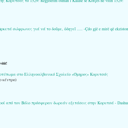
ορυτσάς το 1529! Regjistrim osman i Kalasë së Korçës në vitin 1529!
τά σώφρωνες γιά νά το δοῦμε, ὁδηγεῖ ..... -Çdo gjë e mirë që ekziston në 
itit!
ποτύπωμα στο Ελληνοαλβανικό Σχολείο «Όμηρος» Κορυτσάς
ο κέντρο)
ί από τον Βόλο πρόσφεραν δωρεάν εξετάσεις στην Κορυτσά - Dashuria që 