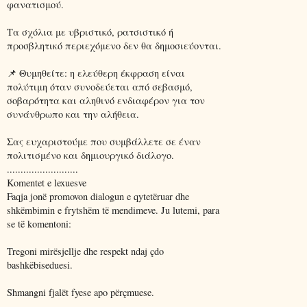
φανατισμού.
Τα σχόλια με υβριστικό, ρατσιστικό ή
προσβλητικό περιεχόμενο δεν θα δημοσιεύονται.
📌 Θυμηθείτε: η ελεύθερη έκφραση είναι
πολύτιμη όταν συνοδεύεται από σεβασμό,
σοβαρότητα και αληθινό ενδιαφέρον για τον
συνάνθρωπο και την αλήθεια.
Σας ευχαριστούμε που συμβάλλετε σε έναν
πολιτισμένο και δημιουργικό διάλογο.
..........................
Komentet e lexuesve
Faqja jonë promovon dialogun e qytetëruar dhe
shkëmbimin e frytshëm të mendimeve. Ju lutemi, para
se të komentoni:
Tregoni mirësjellje dhe respekt ndaj çdo
bashkëbiseduesi.
Shmangni fjalët fyese apo përçmuese.