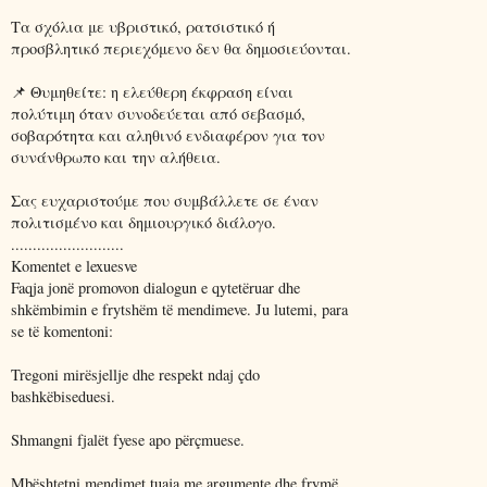
Τα σχόλια με υβριστικό, ρατσιστικό ή
προσβλητικό περιεχόμενο δεν θα δημοσιεύονται.
📌 Θυμηθείτε: η ελεύθερη έκφραση είναι
πολύτιμη όταν συνοδεύεται από σεβασμό,
σοβαρότητα και αληθινό ενδιαφέρον για τον
συνάνθρωπο και την αλήθεια.
Σας ευχαριστούμε που συμβάλλετε σε έναν
πολιτισμένο και δημιουργικό διάλογο.
..........................
Komentet e lexuesve
Faqja jonë promovon dialogun e qytetëruar dhe
shkëmbimin e frytshëm të mendimeve. Ju lutemi, para
se të komentoni:
Tregoni mirësjellje dhe respekt ndaj çdo
bashkëbiseduesi.
Shmangni fjalët fyese apo përçmuese.
Mbështetni mendimet tuaja me argumente dhe frymë