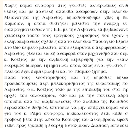
Χωρίς καμία αναφορά στις γνωστές αλυτρωτικές ανθε
θέσεις και με παντελή απουσία αναφορών στην Ελληνικ
Μειονότητα της Αλβανίας, δημοσιοποιήθηκε χθες η Έκ
Κομισιόν, η οποία συστήνει μάλιστα την έναρξη εν
διαπραγματεύσεων της Ε.Ε. με την Αλβανία, επιβεβαιώνοντ
χειρότερο τρόπο τους τραγικούς χειρισμούς που έχουν γ
ελληνοαλβανικές σχέσεις από το ελληνικό Υπουργείο Εξωτ
Στο ίδιο κείμενο μάλιστα, όπου εξαίρεται ο περιφερειακός 
Αλβανίας, γίνεται ειδική αναφορά στον μηχανισμό που συ
κ. Κοτζιάς με την αλβανική κυβέρνηση για την «επί
εκκρεμών διμερών ζητημάτων» όπου, όπως είναι γνωστό, η
πλευρά έχει συμπεριλάβει και το Τσάμικο ζήτημα.
Παρά τους λεονταρισμούς και τις δημόσιες δηλώ
προειδοποιήσεις περί μπλοκαρίσματος της ευρωπαϊκής πο
Αλβανίας, ο κ. Κοτζιάς τόσο με την επίσκεψή του στα Τί
αρχές του καλοκαιριού, όσο και με την παντελή αδρά
απουσία από τις διαβουλεύσεις στο πλαίσιο της Κομισιό
ευρωπαϊκών θεσμών, επέτρεψε να μην υπάρχει καμία «εν
για τον κ. Ράμα αναφορά, δυσκολεύοντας έτσι κάθε σ
προβολή βέτο στην Σύνοδο Κορυφής του Δεκεμβρίου, εφόσ
τεθεί προς έγκριση η έναρξη Ενταξιακών Διαπραγματεύσε