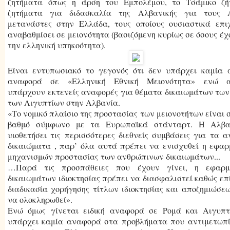
ζητήματα όπως η άρση του Εμπολέμου, το Τσάμικο ζή
ζητήματα για διδασκαλία της Αλβανικής για τους 
μετανάστες στην Ελλάδα, τους οποίους ουσιαστικά επι
αναβαθμίσει σε μειονότητα (βασιζόμενη κυρίως σε όσους έχ
την ελληνική υπηκοότητα).
Είναι εντυπωσιακό το γεγονός ότι δεν υπάρχει καμία 
αναφορά σε «Ελληνική Εθνική Μειονότητα» ενώ α
υπάρχουν εκτενείς αναφορές για θέματα δικαιωμάτων των
των Αιγυπτίων στην Αλβανία.
«Το νομικό πλαίσιο της προστασίας των μειονοτήτων είναι 
βαθμό σύμφωνο με τα Ευρωπαϊκά στάνταρτ. Η Αλβα
υιοθετήσει τις περισσότερες διεθνείς συμβάσεις για τα 
δικαιώματα , παρ’ όλα αυτά πρέπει να ενισχυθεί η εφα
μηχανισμών προστασίας των ανθρώπινων δικαιωμάτων...
…Παρά τις προσπάθειες που έχουν γίνει, η εφαρ
δικαιωμάτων ιδιοκτησίας πρέπει να διασφαλιστεί καθώς επί
διαδικασία χορήγησης τίτλων ιδιοκτησίας και αποζημιώσε
να ολοκληρωθεί».
Ενώ όμως γίνεται ειδική αναφορά σε Ρομά και Αιγυπτί
υπάρχει καμία αναφορά στα προβλήματα που αντιμετωπί