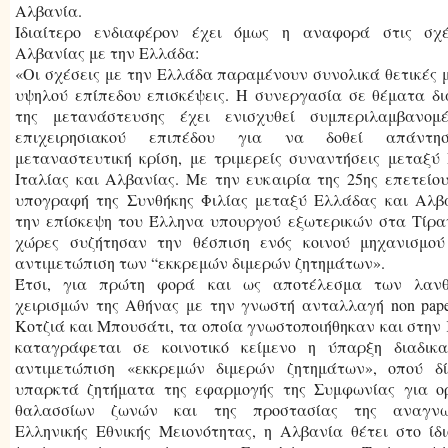
Αλβανία.
Ιδιαίτερο ενδιαφέρον έχει όμως η αναφορά στις σχέ
Αλβανίας με την Ελλάδα:
«Οι σχέσεις με την Ελλάδα παραμένουν συνολικά θετικές 
υψηλού επίπεδου επισκέψεις. Η συνεργασία σε θέματα δι
της μετανάστευσης έχει ενισχυθεί συμπεριλαμβανομ
επιχειρησιακού επιπέδου για να δοθεί απάντη
μεταναστευτική κρίση, με τριμερείς συναντήσεις μεταξύ
Ιταλίας και Αλβανίας. Με την ευκαιρία της 25ης επετείο
υπογραφή της Συνθήκης Φιλίας μεταξύ Ελλάδας και Αλβ
την επίσκεψη του Έλληνα υπουργού εξωτερικών στα Τίρα
χώρες συζήτησαν την θέσπιση ενός κοινού μηχανισμού
αντιμετώπιση των “εκκρεμών διμερών ζητημάτων».
Έτσι, για πρώτη φορά και ως αποτέλεσμα των λαν
χειρισμών της Αθήνας με την γνωστή ανταλλαγή non pap
Κοτζιά και Μπουσάτι, τα οποία γνωστοποιήθηκαν και στην 
καταγράφεται σε κοινοτικό κείμενο η ύπαρξη διαδικα
αντιμετώπιση «εκκρεμών διμερών ζητημάτων», οπού δ
υπαρκτά ζητήματα της εφαρμογής της Συμφωνίας για ορ
θαλασσίων ζωνών και της προστασίας της αναγνω
Ελληνικής Εθνικής Μειονότητας, η Αλβανία θέτει στο ίδ