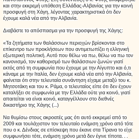
και στην εκκρεμή υπόθεση Ελλάδας-Αλβανίας για την κοινή
προσφυγή στη Χάγη, λέγοντας χαρακτηριστικά ότι δεν
έχουμε καλά νέα από την Αλβανία.
Διαβάστε το απόσπασμα για την προσφυγή της Χάγης:
«Τα ζητήματα των θαλάσσιων περιοχών βρίσκονται στο
επίκεντρο των προκλήσεων που αντιμετωπίζει η ελληνική
εξωτερική πολιτική. Αυτό που θέλω να πω, θέλω να πω τον
κανονισμό, τον καθορισμό των θαλάσσιων ζωνών γιατί
εκτός από τη συμφωνία που έχουμε με την Αίγυπτο και ό,τι
κάναμε με την Ιταλία, δεν έχουμε καλά νέα από την Αλβανία,
φαίνεται ότι στην τελευταία συνάντηση είχαμε μεταξύ του κ.
Μητσοτάκη και του κ. Ράμα, ο τελευταίος είπε ότι δεν έχουν
καταλήξει σε συμφωνία με την Ελλάδα ούτε για κοινό, γιατί
απαιτείται να είναι κοινό, καταγγέλλουν στο διεθνές
δικαστήριο της Χάγης (...)
Να θυμίσω στους ακροατές μας ότι αυτό εκκρεμεί από το
2009 και τουλάχιστον τον τελευταίο ενάμιση χρόνο από τότε
που ο κ. Δένδιας σε επίσκεψη που έκανε στα Τίρανα το είχε
συμφωνήσει τότε, ενάμιση χρόνο μετά δεν έγινε τίποτα. . .