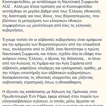
Κοσσυφοπεδίου, με αντάλλαγμα τη Ναυτιλιακή Συμφωνία
AOZ. . Αλλά μια τέτοια πρόταση για το Κοσσυφοπέδιο
αντιτάχθηκε σε μεγάλο βαθμό από τους Έλληνες εθνικιστές
της διασποράς και τους ίδιους, τους Βοριοηπειρώτες, που
βλέπουν τη μεταχείριση των ελληνικών εθνικών
συμφερόντων ως μονόπλευρη από όλες τις ελληνικές
κυβερνήσεις.
Έχουμε τονίσει ότι οι αλβανικές κυβερνήσεις είναι ομόφωνα
για την ερήμωση των Βοριοηπειρωτών από την επικράτειά
τους, τουλάχιστον από το 2009, όταν θεσπίστηκε η πρώτη
Ναυτιλιακή Συμφωνία, και πλέον, σχεδόν όλα τα εδάφη που
ανήκουν στους Έλληνες, ο άξονας της θάλασσας. , το Ιόνιο
από τον Αυλώνα, τη Χιμάρα και την Αγία Σαράντα από
αλβανούς μαφιόζους ολιγάρχες και εγκληματικές ομάδες, με
την πλήρη υποστήριξη των αλβανικών κυβερνήσεων,
διαταράσσοντας τις εθνοτικές ισορροπίες και χτίζοντας
σοβινιστικές στρατηγικές όπως η εθνοκάθαρση.
Η όξυνση της κατάστασης με δήλωση της Ομόνοιας στον
Πρωθυπουργό Έντι Ράμα, έφερε αλλαγή στην πορεία των
ελληνοαλβανικών σχέσεων, οι οποίες μόλις άρχισαν να
εκνευρίζονται και να εντάζονται, ενώ η κορύφωση αναμένεται