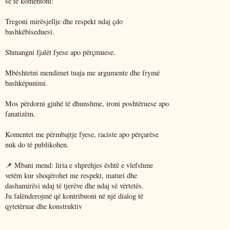
se të komentoni:
Tregoni mirësjellje dhe respekt ndaj çdo
bashkëbiseduesi.
Shmangni fjalët fyese apo përçmuese.
Mbështetni mendimet tuaja me argumente dhe frymë
bashkëpunimi.
Mos përdorni gjuhë të dhunshme, ironi poshtëruese apo
fanatizëm.
Komentet me përmbajtje fyese, raciste apo përçarëse
nuk do të publikohen.
📌 Mbani mend: liria e shprehjes është e vlefshme
vetëm kur shoqërohet me respekt, maturi dhe
dashamirësi ndaj të tjerëve dhe ndaj së vërtetës.
Ju falënderojmë që kontribuoni në një dialog të
qytetëruar dhe konstruktiv