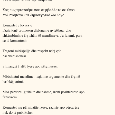
Σας ευχαριστούμε που συμβάλλετε σε έναν
πολιτισμένο και δημιουργικό διάλογο.
..........................
Komentet e lexuesve
Faqja jonë promovon dialogun e qytetëruar dhe
shkëmbimin e frytshëm të mendimeve. Ju lutemi, para
se të komentoni:
Tregoni mirësjellje dhe respekt ndaj çdo
bashkëbiseduesi.
Shmangni fjalët fyese apo përçmuese.
Mbështetni mendimet tuaja me argumente dhe frymë
bashkëpunimi.
Mos përdorni gjuhë të dhunshme, ironi poshtëruese apo
fanatizëm.
Komentet me përmbajtje fyese, raciste apo përçarëse
nuk do të publikohen.