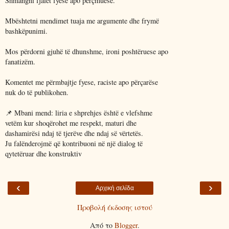
Shmangni fjalët fyese apo përçmuese.
Mbështetni mendimet tuaja me argumente dhe frymë
bashkëpunimi.
Mos përdorni gjuhë të dhunshme, ironi poshtëruese apo
fanatizëm.
Komentet me përmbajtje fyese, raciste apo përçarëse
nuk do të publikohen.
📌 Mbani mend: liria e shprehjes është e vlefshme
vetëm kur shoqërohet me respekt, maturi dhe
dashamirësi ndaj të tjerëve dhe ndaj së vërtetës.
Ju falënderojmë që kontribuoni në një dialog të
qytetëruar dhe konstruktiv
‹
›
Αρχική σελίδα
Προβολή έκδοσης ιστού
Από το
Blogger
.