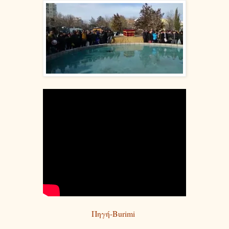
Πηγή-Burimi