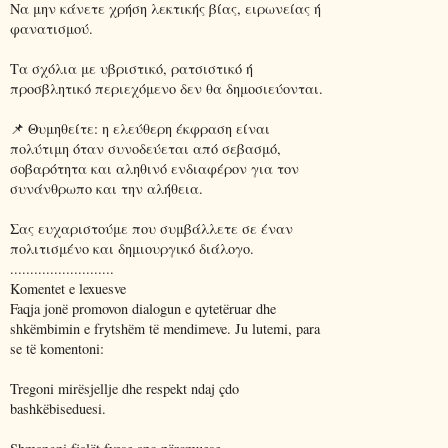
Να μην κάνετε χρήση λεκτικής βίας, ειρωνείας ή
φανατισμού.
Τα σχόλια με υβριστικό, ρατσιστικό ή
προσβλητικό περιεχόμενο δεν θα δημοσιεύονται.
📌 Θυμηθείτε: η ελεύθερη έκφραση είναι
πολύτιμη όταν συνοδεύεται από σεβασμό,
σοβαρότητα και αληθινό ενδιαφέρον για τον
συνάνθρωπο και την αλήθεια.
Σας ευχαριστούμε που συμβάλλετε σε έναν
πολιτισμένο και δημιουργικό διάλογο.
..........................
Komentet e lexuesve
Faqja jonë promovon dialogun e qytetëruar dhe
shkëmbimin e frytshëm të mendimeve. Ju lutemi, para
se të komentoni:
Tregoni mirësjellje dhe respekt ndaj çdo
bashkëbiseduesi.