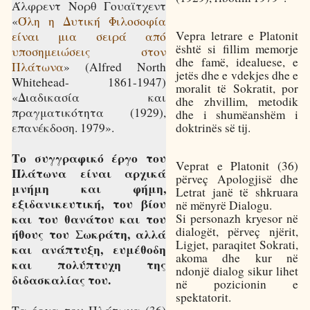
Άλφρεντ Νορθ Γουαϊτχεντ
«
Όλη η Δυτική Φιλοσοφία
Vepra letrare e Platonit
είναι μια σειρά από
është si fillim memorje
υποσημειώσεις στον
dhe famë, idealuese, e
Πλάτωνα
» (Alfred North
jetës dhe e vdekjes dhe e
Whitehead- 1861-1947)
moralit të Sokratit, por
«Διαδικασία και
dhe zhvillim, metodik
πραγματικότητα (1929),
dhe i shumëanshëm i
doktrinës së tij.
επανέκδοση. 1979».
Το συγγραφικό έργο του
Veprat e Platonit (36)
Πλάτωνα είναι αρχικά
përveç Apologjisë dhe
μνήμη και φήμη,
Letrat janë të shkruara
εξιδανικευτική, του βίου
në mënyrë Dialogu.
Si personazh kryesor në
και του θανάτου και του
dialogët, përveç njërit,
ήθους του Σωκράτη, αλλά
Ligjet, paraqitet Sokrati,
και ανάπτυξη, ευμέθοδη
akoma dhe kur në
και πολύπτυχη της
ndonjë dialog sikur lihet
διδασκαλίας του.
në pozicionin e
spektatorit.