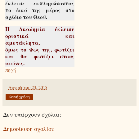
έκλεισε εκπληρώνοντας
το δικό της μέρος στο
σχέδιο του Θεού.
Η Ακαδημία έκλεισε
οριστικά και
αμετάκλητα,
όμως το Φως της, φωτίζει
και θα φωτίζει στους
αιώνες.
πηγή
-
Αυγούστου 23, 2015
Κοινή χρήση
Δεν υπάρχουν σχόλια:
Δημοσίευση σχολίου