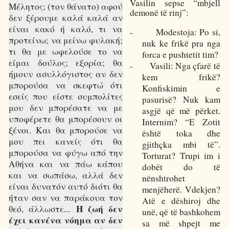
Vasilin sepse “mbjell
Μέλητος; (τον θάνατο) αφού
demonë të rinj”:
δεν ξέρουμε καλά καλά αν
είναι κακό ή καλό, τι να
-
Modestoja: Po si,
προτείνω; να μείνω φυλακή;
nuk ke frikë pra nga
τι θα με ωφελούσε το να
forca e pushtetit tim?
είμαι δούλος; εξορία; θα
-
Vasili: Nga çfarë të
ήμουν ασυλλόγιστος αν δεν
kem frikë?
μπορούσα να σκεφτώ ότι
Konfiskimin e
εσείς που είστε συμπολίτες
pasurisë? Nuk kam
μου δεν μπορέσατε να με
asgjë që më përket.
υποφέρετε θα μπορέσουν οι
Internim? “E Zotit
ξένοι. Και θα μπορούσε να
është toka dhe
μου πει κανείς ότι θα
gjithçka mbi të”.
μπορούσα να φύγω από την
Torturat? Trupi im i
Αθήνα και να πάω κάπου
dobët do të
και να σωπάσω, αλλά δεν
nënshtrohet
είναι δυνατόν αυτό διότι θα
menjëherë. Vdekjen?
ήταν σαν να παράκουα τον
Atë e dëshiroj dhe
Η ζωή δεν
θεό, άλλωστε...
unë, që të bashkohem
έχει κανένα νόημα αν δεν
sa më shpejt me