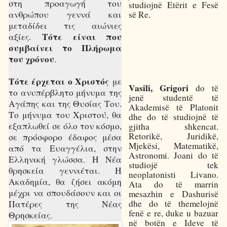
στη προαγωγή του
studiojnë Etërit e Fesë
së Re.
ανθρώπου γεννά και
μεταδίδει τις αιώνιες
Τότε είναι που
αξίες.
συμβαίνει το Πλήρωμα
του χρόνου
.
Τότε έρχεται ο Χριστός
με
Vasili, Grigori
do të
το ανυπέρβλητο μήνυμα της
jenë studentë të
Αγάπης και της Θυσίας Του.
Akademisë të Platonit
Το μήνυμα του Χριστού, θα
dhe do të studiojnë të
εξαπλωθεί σε όλο τον κόσμο,
gjitha shkencat.
Retorikë, Juridikë,
σε πρόσφορο έδαφος μέσα
Mjekësi, Matematikë,
από τα Ευαγγέλια, στην
Astronomi. Joani do të
Ελληνική γλώσσα. Η Νέα
studiojë tek
θρησκεία γεννιέται. Η
neoplatonisti Livano.
Ακαδημία, θα ζήσει ακόμη
Ata do të marrin
μέχρι να σπουδάσουν και οι
mesazhin e Dashurisë
dhe do të themelojnë
Πατέρες της Νέας
fenë e re, duke u bazuar
Θρησκείας.
në botën e Ideve të