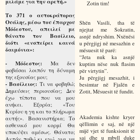
μιλάμε για την αρετή.»
Zotin tim!
Το 371 ο αυτοκράτορας
Ουάλης, μέσω του έπαρχου
Shën Vasili, tha të
Μόδεστου, απειλεί με
njejtat me Sokratin,
θάνατο τον Βασίλειο,
asnjë ndryshim. Nxënësi
διότι «ενσπείρει καινά
u përgjigj në mesazhin e
δαιμόνια»:
mësuesit të parë:
“Jeta nuk ka asnjë
- Μόδεστος:
Μα δεν
kuptim nëse nuk flasim
φοβάσαι λοιπόν τη δύναμη
për virtytin”.
της εξουσίας μου;
Ju përgjigj mesazhit, i
- Βασίλειος:
Τι να φοβηθώ;
besimtar në Fjalën e
Δημεύσεις περιουσίας; Δεν
Zotit, Mësuesit të fundit.
έχω τίποτα που να μου
ανήκει. Εξορία; «Του
Κυρίου η γη και το πλήρωμα
Akademia kishte kryer
αυτής». Βασανιστήρια; Το
qëllimin e saj, në një
ασθενικό μου κορμί Θα
mijë vjet të funksionit të
υποκύψει αμέσως. Θάνατο;
saj dhe u mbyll duke
Αυτόν ποθώ κι εγώ, για να