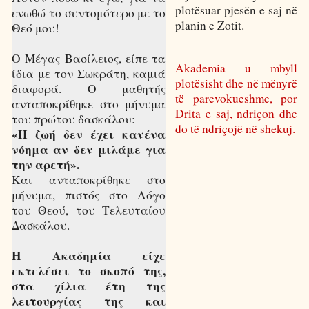
plotësuar pjesën e saj në
ενωθώ το συντομότερο με το
planin e Zotit.
Θεό μου!
Ο Μέγας Βασίλειος, είπε τα
Akademia u mbyll
ίδια με τον Σωκράτη, καμιά
plotësisht dhe në mënyrë
διαφορά. Ο μαθητής
të parevokueshme, por
ανταποκρίθηκε στο μήνυμα
Drita e saj, ndriçon dhe
του πρώτου δασκάλου:
do të ndriçojë në shekuj.
«Η ζωή δεν έχει κανένα
νόημα αν δεν μιλάμε για
την αρετή».
Και ανταποκρίθηκε στο
μήνυμα, πιστός στο Λόγο
του Θεού, του Τελευταίου
Δασκάλου.
Η Ακαδημία είχε
εκτελέσει το σκοπό της,
στα χίλια έτη της
λειτουργίας της και