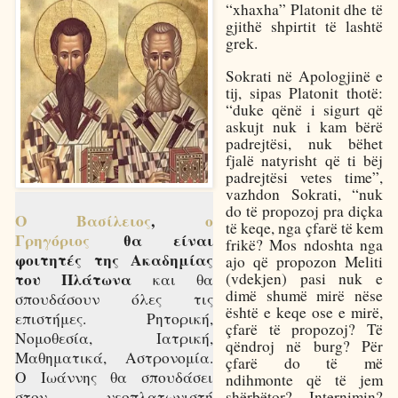
“xhaxha” Platonit dhe të
gjithë shpirtit të lashtë
grek.
Sokrati në Apologjinë e
tij, sipas Platonit thotë:
“duke qënë i sigurt që
askujt nuk i kam bërë
padrejtësi, nuk bëhet
fjalë natyrisht që ti bëj
padrejtësi vetes time”,
vazhdon Sokrati, “nuk
do të propozoj pra diçka
Ο Βασίλειος
,
ο
të keqe, nga çfarë të kem
Γρηγόριος
θα είναι
frikë? Mos ndoshta nga
φοιτητές της Ακαδημίας
ajo që propozon Meliti
(vdekjen) pasi nuk e
του Πλάτωνα
και θα
dimë shumë mirë nëse
σπουδάσουν όλες τις
është e keqe ose e mirë,
επιστήμες. Ρητορική,
çfarë të propozoj? Të
Νομοθεσία, Ιατρική,
qëndroj në burg? Për
Μαθηματικά, Αστρονομία.
çfarë do të më
Ο Ιωάννης θα σπουδάσει
ndihmonte që të jem
shërbëtor? Internimin?
στον νεοπλατωνιστή