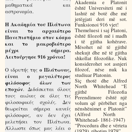
Akademia e Platonit
μαθηματικά και
është Universiteti më i
αστρονομία.
lashtë në botë dhe më
jetëgjati deri më sot.
Η Ακαδημία του Πλάτωνα
Funksionoi 916 vjet!
Themeluesi i saj Platoni,
είναι το αρχαιότερο
është filozofi më i madh
Πανεπιστήμιο στον κόσμο
i të gjitha kohërave.
και το μακροβιότερο
Mësohet në të gjithë
μέχρι σήμερα.
shekujt dhe në të gjitha
Λειτούργησε 916 χρόνια!
shkollat filozofike. Nuk
konsiderohet sot asnjeri
filozof, nëse nuk ka
ο Πλάτωνας,
Ο ιδρυτής της
studiuar Platonin.
είναι ο μεγαλύτερος
Siç thotë dhe Alfred
φιλόσοφος όλων των
North Whitehead “E
εποχών
. Διδάσκεται όλους
gjithë Filozofia
τους αιώνες σε όλες τις
Perendimore është një
φιλοσοφικές σχολές. Δεν
volum që përbëhet nga
nënshënimet e Platonit”
θεωρείται σήμερα κανείς
(Alfred North
φιλόσοφος, αν δεν έχει
Whitehead- 1861-1947)
μελετήσει τον Πλάτωνα.
“Procedura dhe e vërteta
Άλλωστε όπως μας λέει ο
(1929), ribotim 1979”.