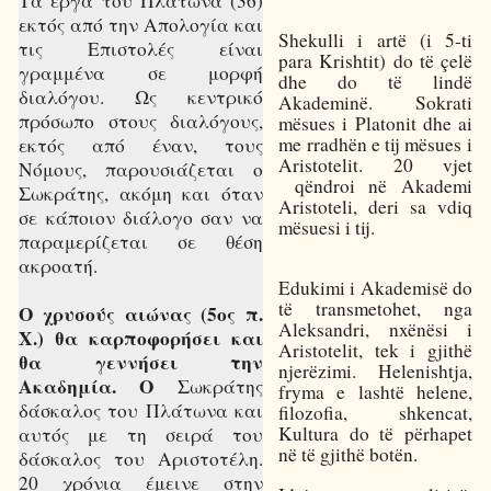
Τα έργα του Πλάτωνα (36)
εκτός από την Απολογία και
Shekulli i artë (i 5-ti
τις Επιστολές είναι
para Krishtit) do të çelë
γραμμένα σε μορφή
dhe do të lindë
διαλόγου. Ως κεντρικό
Akademinë. Sokrati
πρόσωπο στους διαλόγους,
mësues i Platonit dhe ai
me rradhën e tij mësues i
εκτός από έναν, τους
Aristotelit. 20 vjet
Νόμους, παρουσιάζεται ο
qëndroi në Akademi
Σωκράτης, ακόμη και όταν
Aristoteli, deri sa vdiq
σε κάποιον διάλογο σαν να
mësuesi i tij.
παραμερίζεται σε θέση
ακροατή.
Edukimi i Akademisë do
të transmetohet, nga
Ο χρυσούς αιώνας (5ος π.
Aleksandri, nxënësi i
Χ.) θα καρποφορήσει και
Aristotelit, tek i gjithë
θα γεννήσει την
njerëzimi. Helenishtja,
Ακαδημία. Ο
Σωκράτης
fryma e lashtë helene,
δάσκαλος του Πλάτωνα και
filozofia, shkencat,
Kultura do të përhapet
αυτός με τη σειρά του
në të gjithë botën.
δάσκαλος του Αριστοτέλη.
20 χρόνια έμεινε στην