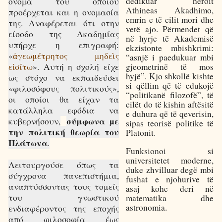
dedikuar heroit
όνομα του οποίου
Athineas Akadhimo,
προέρχεται και η ονομασία
emrin e të cilit mori dhe
της. Αναφέρεται ότι στην
vetë ajo. Përmendet që
είσοδο της Ακαδημίας
në hyrje të Akademisë
υπήρχε η επιγραφή:
ekzistonte mbishkrimi:
«
ἀ
γεωμέτρητος μηδε
ὶ
ς
“asnjë i paedukuar mbi
gjeometrinë të mos
ε
ἰ
σίτω
». Αυτή η σχολή είχε
hyjë”. Kjo shkollë kishte
ως στόχο να εκπαιδεύσει
si qëllim që të edukojë
«φιλοσόφους πολιτικούς»,
“politikanë filozofë”, të
οι οποίοι θα είχαν τα
cilët do të kishin aftësitë
κατάλληλα εφόδια να
e duhura që të qeverisin,
σύμφωνα µε
κυβερνήσουν,
sipas teorisë politike të
την πολιτική θεωρία του
Platonit.
Πλάτωνα
.
Funksionoi si
universitetet moderne,
Λειτουργούσε όπως τα
duke zhvilluar degë mbi
σύγχρονα πανεπιστήμια,
fushat e njohurive të
αναπτύσσοντας τους τομείς
asaj kohe deri në
του γνωστικού
matematika dhe
astronomia.
ενδιαφέροντος της εποχής
από φιλοσοφία έως