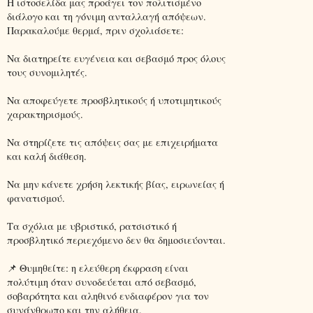
Η ιστοσελίδα μας προάγει τον πολιτισμένο
διάλογο και τη γόνιμη ανταλλαγή απόψεων.
Παρακαλούμε θερμά, πριν σχολιάσετε:
Να διατηρείτε ευγένεια και σεβασμό προς όλους
τους συνομιλητές.
Να αποφεύγετε προσβλητικούς ή υποτιμητικούς
χαρακτηρισμούς.
Να στηρίζετε τις απόψεις σας με επιχειρήματα
και καλή διάθεση.
Να μην κάνετε χρήση λεκτικής βίας, ειρωνείας ή
φανατισμού.
Τα σχόλια με υβριστικό, ρατσιστικό ή
προσβλητικό περιεχόμενο δεν θα δημοσιεύονται.
📌 Θυμηθείτε: η ελεύθερη έκφραση είναι
πολύτιμη όταν συνοδεύεται από σεβασμό,
σοβαρότητα και αληθινό ενδιαφέρον για τον
συνάνθρωπο και την αλήθεια.