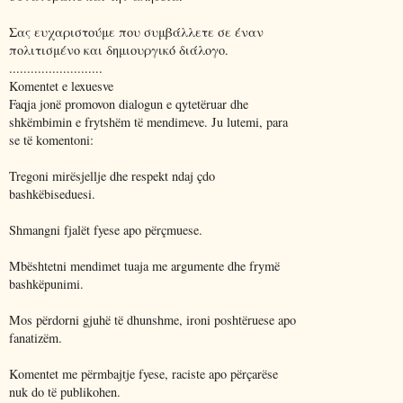
Σας ευχαριστούμε που συμβάλλετε σε έναν
πολιτισμένο και δημιουργικό διάλογο.
..........................
Komentet e lexuesve
Faqja jonë promovon dialogun e qytetëruar dhe
shkëmbimin e frytshëm të mendimeve. Ju lutemi, para
se të komentoni:
Tregoni mirësjellje dhe respekt ndaj çdo
bashkëbiseduesi.
Shmangni fjalët fyese apo përçmuese.
Mbështetni mendimet tuaja me argumente dhe frymë
bashkëpunimi.
Mos përdorni gjuhë të dhunshme, ironi poshtëruese apo
fanatizëm.
Komentet me përmbajtje fyese, raciste apo përçarëse
nuk do të publikohen.