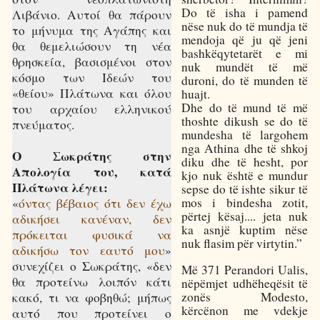
Do të isha i pamend
Λιβάνιο. Αυτοί θα πάρουν
nëse nuk do të mundja të
το μήνυμα της Αγάπης και
mendoja që ju që jeni
θα θεμελιώσουν τη νέα
bashkëqytetarët e mi
θρησκεία, βασισμένοι στον
nuk mundët të më
κόσμο των Ιδεών του
duroni, do të munden të
«θείου» Πλάτωνα και όλου
huajt.
Dhe do të mund të më
του αρχαίου ελληνικού
thoshte dikush se do të
πνεύματος.
mundesha të largohem
nga Athina dhe të shkoj
Ο Σωκράτης στην
diku dhe të hesht, por
Απολογία του, κατά
kjo nuk është e mundur
Πλάτωνα λέγει:
sepse do të ishte sikur të
mos i bindesha zotit,
«
όντας βέβαιος ότι δεν έχω
përtej kësaj.... jeta nuk
αδικήσει κανέναν, δεν
ka asnjë kuptim nëse
πρόκειται φυσικά να
nuk flasim për virtytin.”
αδικήσω τον εαυτό μου
»
συνεχίζει ο Σωκράτης, «δεν
Më 371 Perandori Ualis,
θα προτείνω λοιπόν κάτι
nëpëmjet udhëheqësit të
zonës Modesto,
κακό, τι να φοβηθώ; μήπως
kërcënon me vdekje
αυτό που προτείνει ο