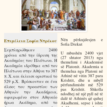
Nën përkujdesjen e
Επιμέλεια Σοφία Ντρέκου
Sofia Drekut
Συμπληρώθηκαν 2400
U mbushën 2400 vjet
χρόνια από την ίδρυση της
(27 shtator 2013) nga
Ακαδημίας του Πλάτωνα. Η
themelimi i Akademisë
Ακαδημία ιδρύθηκε από τον
së Platonit. Akademia u
Πλάτωνα στην Αθήνα το 387
themelua nga Platoni në
Athinë në vitin 387 para
π. Χ. και έκλεισε οριστικά το
Krishtit, dhe u mbyll
529 μ.Χ. Βρίσκονταν σε ένα
përfundimisht më 529
άλσος του προαστίου των
pas Krishtit. Shkolla
Αθηνών την Ακαδήμεια,
ndodhej në një pyll në të
αφιερωμένο στον Αθηναίο
dalë të Athinës që quhej
ήρωα Ακάδημο, από το
Akadhemi, sepse i ishte