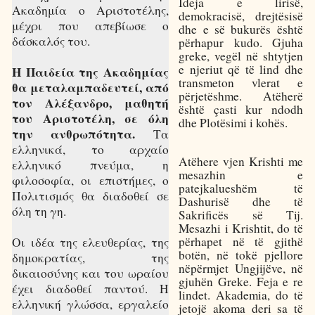
Ideja e lirisë,
Ακαδημία ο Αριστοτέλης,
demokracisë, drejtësisë
μέχρι που απεβίωσε ο
dhe e së bukurës është
δάσκαλός του.
përhapur kudo. Gjuha
greke, vegël në shtytjen
e njeriut që të lind dhe
Η Παιδεία της Ακαδημίας
transmeton vlerat e
θα μεταλαμπαδευτεί, από
përjetëshme. Atëherë
τον Αλέξανδρο, μαθητή
është çasti kur ndodh
του Αριστοτέλη, σε όλη
dhe Plotësimi i kohës.
την ανθρωπότητα.
Τα
ελληνικά, το αρχαίο
Atëhere vjen Krishti me
ελληνικό πνεύμα, η
mesazhin e
φιλοσοφία, οι επιστήμες, ο
patejkalueshëm të
Πολιτισμός θα διαδοθεί σε
Dashurisë dhe të
όλη τη γη.
Sakrificës së Tij.
Mesazhi i Krishtit, do të
përhapet në të gjithë
Οι ιδέα της ελευθερίας, της
botën, në tokë pjellore
δημοκρατίας, της
nëpërmjet Ungjijëve, në
δικαιοσύνης και του ωραίου
gjuhën Greke. Feja e re
έχει διαδοθεί παντού. Η
lindet. Akademia, do të
ελληνική γλώσσα, εργαλείο
jetojë akoma deri sa të